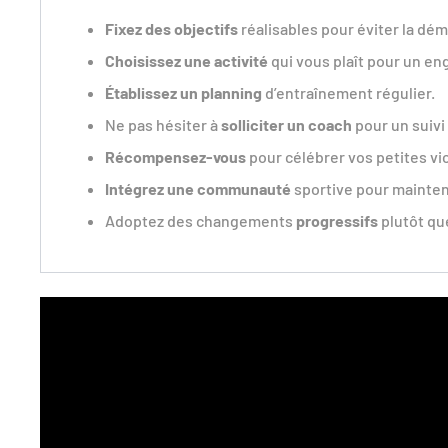
Fixez des objectifs
réalisables pour éviter la dém
Choisissez une activité
qui vous plaît pour un e
Établissez un planning
d’entraînement régulier.
Ne pas hésiter à
solliciter un coach
pour un suivi
Récompensez-vous
pour célébrer vos petites vic
Intégrez une communauté
sportive pour mainteni
Adoptez des changements
progressifs
plutôt qu