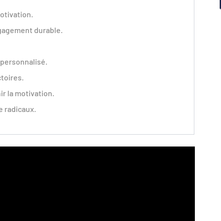
otivation.
ngagement durable.
 personnalisé.
toires.
r la motivation.
e radicaux.