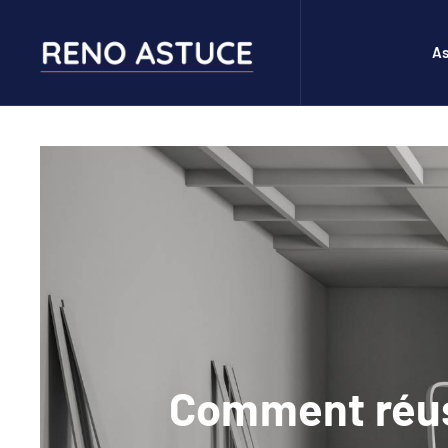
As
Comment réuss