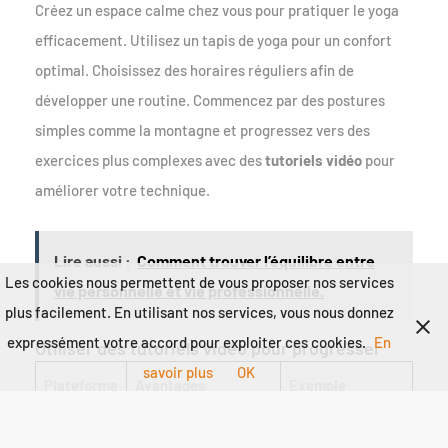
Créez un espace calme chez vous pour pratiquer le yoga
efficacement. Utilisez un tapis de yoga pour un confort
optimal. Choisissez des horaires réguliers afin de
développer une routine. Commencez par des postures
simples comme la montagne et progressez vers des
exercices plus complexes avec des
tutoriels vidéo
pour
améliorer votre technique.
Lire aussi :
Comment trouver l’équilibre entre
Les cookies nous permettent de vous proposer nos services
vie personnelle et vie professionnelle.
plus facilement. En utilisant nos services, vous nous donnez
expressément votre accord pour exploiter ces cookies.
En
Utiliser des tutoriels vidéo pour progresser
savoir plus
OK
Plateforme
Avantages
Exemple
Yoga With
YouTube
Variété de vidéos