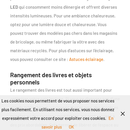
LED
qui consomment moins d’énergie et offrent diverses
intensités lumineuses. Pour une ambiance chaleureuse,
optez pour une lumière douce et chaleureuse. Vous
pouvez trouver des modèles pas chers dans les magasins
de bricolage, ou même fabriquer la vôtre avec des
matériaux recyclés. Pour plus d’astuces sur l’éclairage,
vous pouvez consulter ce site :
Astuces éclairage
.
Rangement des livres et objets
personnels
Le rangement des livres est tout aussi important pour
optimiser votre coin lecture. Si vous ne disposez pas d’une
Les cookies nous permettent de vous proposer nos services
grande bibliothèque, envisagez d’opter pour des étagères
plus facilement. En utilisant nos services, vous nous donnez
murales ou des caissons modulables, qui sont souvent à
expressément votre accord pour exploiter ces cookies.
En
des prix abordables. Cela permet de libérer de l’espace au
savoir plus
OK