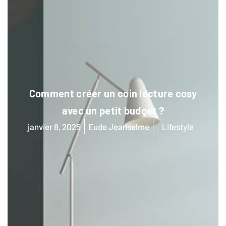
Comment créer un coin lecture cosy
avec un petit budget ?
janvier 8, 2025
Eude Jeanselme
Lifestyle