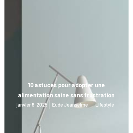
10 astuces pour adopter une
alimentation saine sans frustration
janvier 8, 2025
Eude Jeanselme
Lifestyle