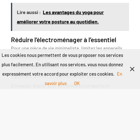
Lire aussi :
Les avantages du yoga pour
améliorer votre posture au quotidien.
Réduire l’électroménager à l’essentiel
Pour une pièce de vie minimaliste, limitez les appareils
Les cookies nous permettent de vous proposer nos services
électroménagers à ceux qui sont vraiment nécessaires.
plus facilement. En utilisant nos services, vous nous donnez
Cela aide non seulement à réduire le désordre, mais
expressément votre accord pour exploiter ces cookies.
En
également à créer un environnement plus serein.
savoir plus
OK
Envisagez d’opter pour des modèles compacts et
polyvalents qui s’intègrent discrètement dans votre
décor. Pour plus d’astuces sur l’aménagement de votre
cuisine, consultez
ce lien
.
Éliminer les éléments superflus
Un bon moyen de demeurer fidèle au style minimaliste est