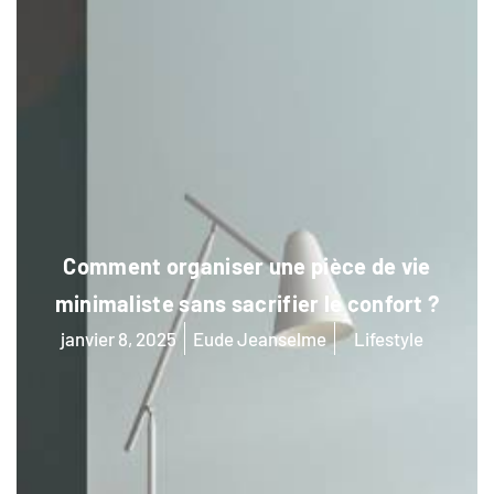
Comment organiser une pièce de vie
minimaliste sans sacrifier le confort ?
janvier 8, 2025
Eude Jeanselme
Lifestyle