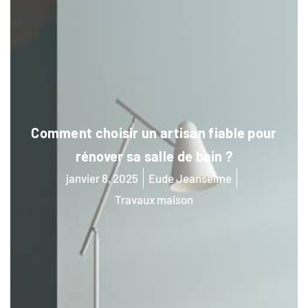
Comment choisir un artisan fiable pour
rénover sa salle de bain ?
janvier 8, 2025
Eude Jeanselme
Travaux maison