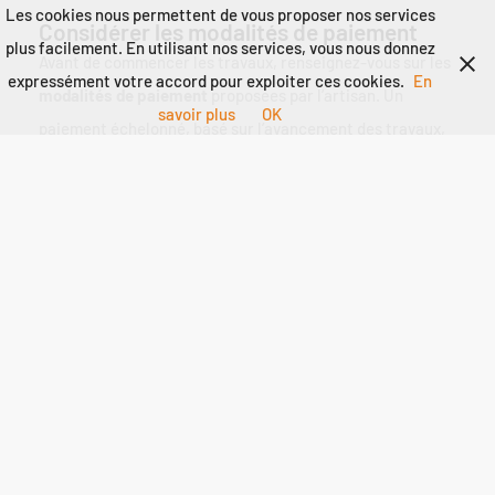
Les cookies nous permettent de vous proposer nos services
Considérer les modalités de paiement
plus facilement. En utilisant nos services, vous nous donnez
Avant de commencer les travaux, renseignez-vous sur les
expressément votre accord pour exploiter ces cookies.
En
modalités de paiement
proposées par l’artisan. Un
savoir plus
OK
paiement échelonné, basé sur l’avancement des travaux,
peut être une bonne solution pour éviter de trop gros
risques financiers. Assurez-vous également d’obtenir un
contrat écrit précisant les conditions convenues.
Choisir le bon professionnel en fonction
de vos besoins
En fonction de l’ampleur de votre projet, il peut être
judicieux de faire appel à des
spécialistes
tels que des
plombiers, des électriciens ou même des architectes
d’intérieur pour une rénovation complète. N’hésitez pas à
consulter plusieurs professionnels pour obtenir divers